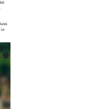
tel
n
luss
 in