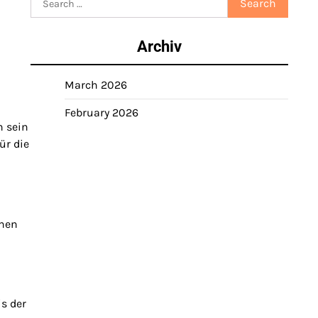
for:
Archiv
March 2026
February 2026
h sein
ür die
enen
s der