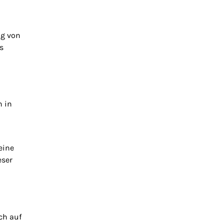
ng von
s
h in
eine
eser
ch auf