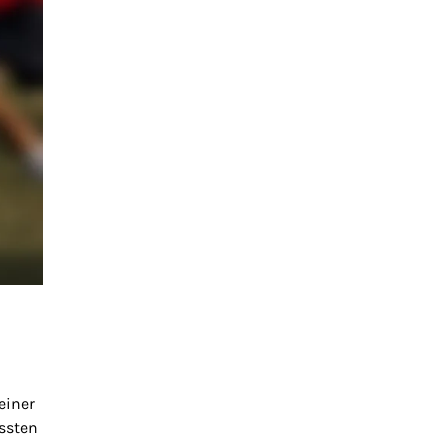
einer
ussten