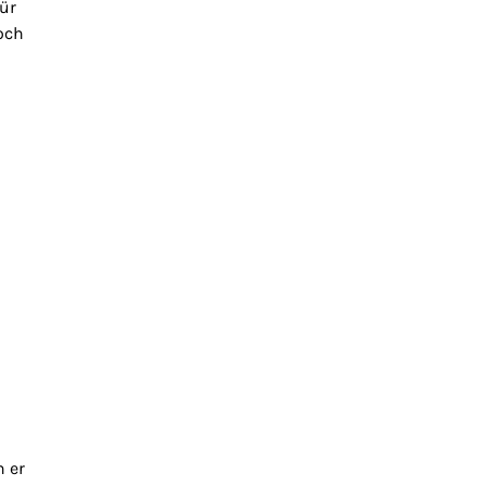
ür
och
 er