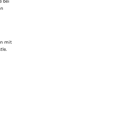
e bei
en
en mit
tle.