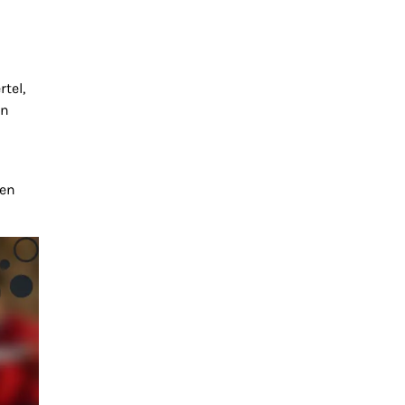
tel,
in
fen