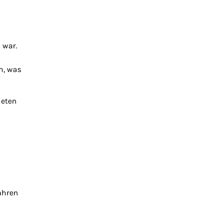
 war.
n, was
ieten
ahren