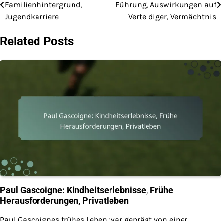
Familienhintergrund,
Führung, Auswirkungen auf
navigation
Jugendkarriere
Verteidiger, Vermächtnis
Related Posts
Paul Gascoigne: Kindheitserlebnisse, Frühe
Herausforderungen, Privatleben
Paul Gascoignes frühes Leben war geprägt von einer