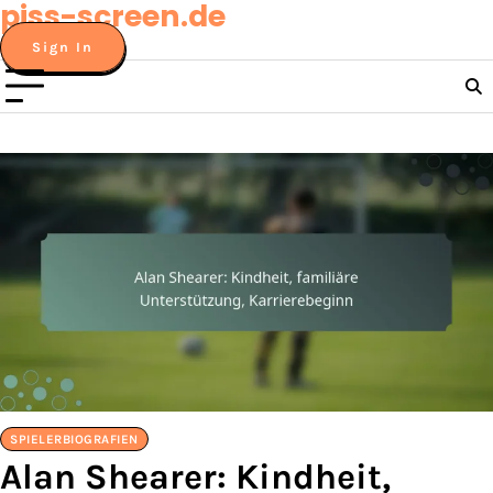
piss-screen.de
Skip
to
Sign In
content
SPIELERBIOGRAFIEN
Alan Shearer: Kindheit,